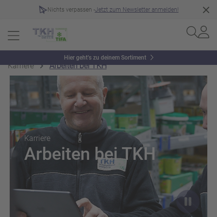
Nichts verpassen -
Jetzt zum Newsletter anmelden!
Hier geht’s zu deinem Sortiment
Karriere
Arbeiten bei TKH
Slider überspringen
Karriere
Arbeiten bei TKH